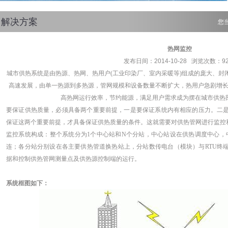
解决方案
您
热网监控
发布日间：2014-10-28 浏览次数：92
城市供热系统是由热源、热网、热用户(工业印染厂、室内采暖等)组成的庞大、封
高速发展，由单一热源到多热源，管网规模和设备数量不断扩大，热用户急剧增
高热网运行效率，节约能源，满足用户需求成为摆在城市供热
要保证供热质量，必须具备两个重要前提，一是要保证系统内有相应的压力。二
保证这两个重要前提，才具备保证供热质量的条件。这就需要对供热管网进行监控
监控系统构成：整个系统分为1个中心站和N个分站，中心站设在供热调度中心，中心
连；各分站分别设在各主要供热管道换热站上，分站数传电台（模块）与RTU终
据和控制供热管网测量点及供热源控制端的运行。
系统框图如下：