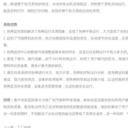
能，根据整个热力系统的状况，自动对各从机在线组态，控制整个系统自动运行
能及定时打印、随机打印功能，实现对整个热力系统自动化管理。
系统优势
1. 热网监控系统解决了热网运行失调现象，实现了热网平衡运行，大大提高了供热
2. 起到了节能降耗的作用，热力站根据室外温度的变化，自动调节供水温度，从
量。
3. 热网监控中心的数据与现场数据基本保持同步，这是以往热网运行中投入多大
4. 避免了偷汽、漏汽现象，由于24小时在线运行，杜绝了用户偷汽的想法，现
障时间记录备案。避免计量方面的损失。
5. 通过仿真系统对热网进行水力、热力计算，热网的控制运行分析，使热网达到
保温、阻力损失情况，设备的使用效率，使热网的管损达到最小值，以达到最经
管网是否存在泄露，设备是否需要维修，以达到最安全运行。
结语：
集中供热是国家大力推广的节能和环保措施，换热站是连接供热站和用户
响供热质量。数传电台作为工业控制领域传统的数据传输设备，很好的解决了用
台一对多组网时，不但解决了从站分散的缺点还降低了其单位成本，是一种实时、
上一篇：
工厂自控