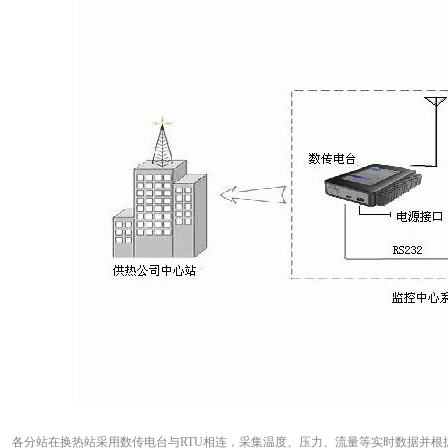
各分站在换热站采用数传电台与RTU相连，采集温度、压力、流量等实时数据并根