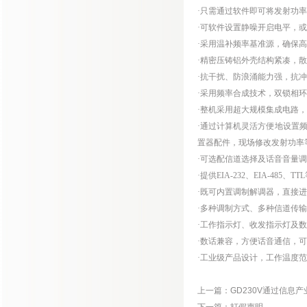
·只需通过软件即可将发射功率设
·可软件设置静噪开启电平，
·采用温补频率基准源，确保
·精密压铸铝外壳结构紧凑，
·抗干扰、防浪涌能力强，抗
·采用频率合成技术，双锁相环
·整机采用超大规模集成电路
·通过计算机灵活方便地设置
置器配件，现场修改发射功率
·可选配信道选择及话音音量
·提供EIA-232、EIA-4
·既可内置调制解调器，直接
·多种调制方式、多种信道传
·工作指示灯、收发指示灯及
·数话兼容，方便话音通信，
·工业级产品设计，工作温度范围
上一篇：
GD230V通过信息