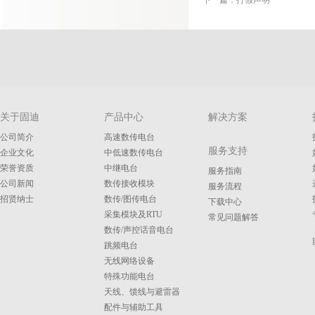
下一篇：
打假声明
关于固迪
产品中心
解决方案
公司简介
高速数传电台
服务支持
企业文化
中低速数传电台
荣誉资质
中继电台
服务指南
公司新闻
数传接收模块
服务流程
招贤纳士
数传/图传电台
下载中心
采集模块及RTU
常见问题解答
数传/声控话音电台
跳频电台
无线网络设备
特殊功能电台
天线、馈线与避雷器
配件与辅助工具