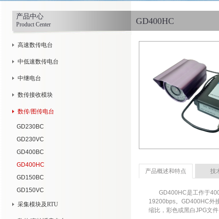
产品中心
GD400HC
Product Center
高速数传电台
中低速数传电台
中继电台
数传接收模块
数传/图传电台
GD230BC
GD230VC
GD400BC
GD400HC
产品概述和特点
技
GD150BC
GD150VC
___
GD400HC是工作于
19200bps。GD400
采集模块及RTU
缩比，彩色或黑白JPG文件。