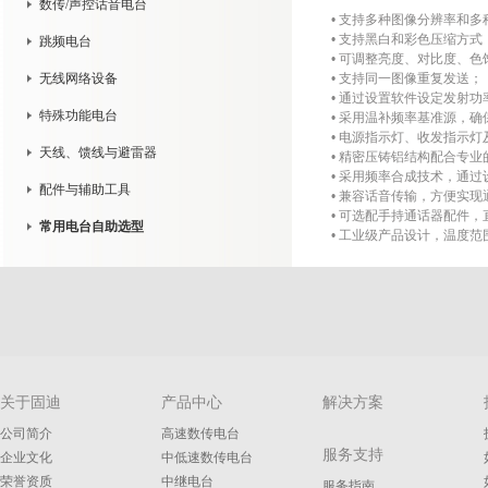
数传/声控话音电台
• 支持多种图像分辨率和
• 支持黑白和彩色压缩方式
跳频电台
• 可调整亮度、对比度、色
无线网络设备
• 支持同一图像重复发送；
• 通过设置软件设定发射
特殊功能电台
• 采用温补频率基准源，
• 电源指示灯、收发指示
天线、馈线与避雷器
• 精密压铸铝结构配合专
• 采用频率合成技术，通
配件与辅助工具
• 兼容话音传输，方便实现
• 可选配手持通话器配件
常用电台自助选型
• 工业级产品设计，温度范
关于固迪
产品中心
解决方案
公司简介
高速数传电台
服务支持
企业文化
中低速数传电台
荣誉资质
中继电台
服务指南