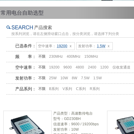
常用电台自助选型
产品搜索
按系列浏览，请在左侧滑动窗口点击，按分类浏览，请选择下列分类
已选条件：
空中速率：
19200
x
发射功率：
1.5W
x
频 率：
不限
230MHz
400MHz
150MHz
空中速率：
不限
19200
9600
4800
2400
1200
仅收发通道
发射功率：
不限
25W
10W
8W
7.5W
1.5W
产品系列：
不限
B系列
V系列
C系列
R系列
产品类型：高速数传电台
型号：GD230BH
信道速率：9600 / 19200bps
发射功率：10W