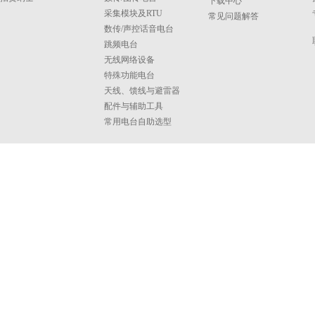
下载中心
采集模块及RTU
常见问题解答
数传/声控话音电台
跳频电台
无线网络设备
特殊功能电台
天线、馈线与避雷器
配件与辅助工具
常用电台自助选型