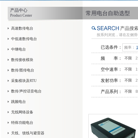
产品中心
常用电台自助选型
Product Center
产品搜
高速数传电台
按系列浏览，请在左侧滑
中低速数传电台
已选条件：
频率：
中继电台
频 率：
不限
2
数传接收模块
空中速率：
不限
1
数传/图传电台
发射功率：
不限
采集模块及RTU
数传/声控话音电台
产品系列：
不限
跳频电台
无线网络设备
特殊功能电台
天线、馈线与避雷器