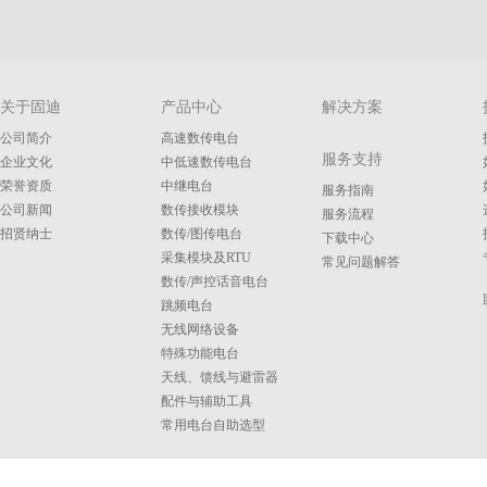
关于固迪
产品中心
解决方案
公司简介
高速数传电台
服务支持
企业文化
中低速数传电台
荣誉资质
中继电台
服务指南
公司新闻
数传接收模块
服务流程
招贤纳士
数传/图传电台
下载中心
采集模块及RTU
常见问题解答
数传/声控话音电台
跳频电台
无线网络设备
特殊功能电台
天线、馈线与避雷器
配件与辅助工具
常用电台自助选型