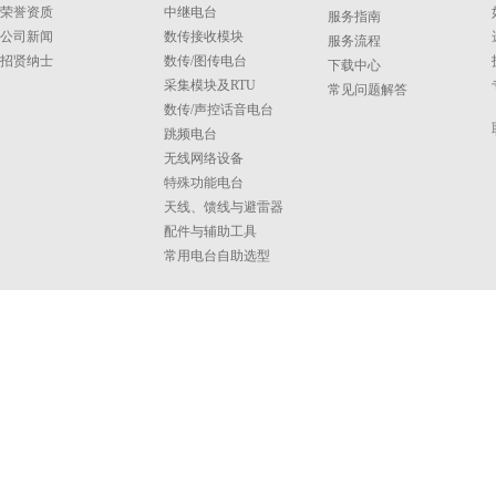
荣誉资质
中继电台
服务指南
公司新闻
数传接收模块
服务流程
招贤纳士
数传/图传电台
下载中心
采集模块及RTU
常见问题解答
数传/声控话音电台
跳频电台
无线网络设备
特殊功能电台
天线、馈线与避雷器
配件与辅助工具
常用电台自助选型