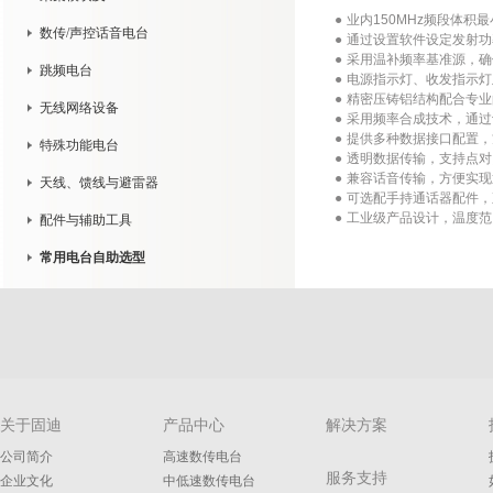
●
-
业内150MHz频段体积
数传/声控话音电台
●
-
通过设置软件设定发射功
●
-
采用温补频率基准源，确
跳频电台
●
-
电源指示灯、收发指示灯
●
-
精密压铸铝结构配合专业
无线网络设备
●
-
采用频率合成技术，通过
●
-
提供多种数据接口配置，
特殊功能电台
●
-
透明数据传输，支持点对
●
-
兼容话音传输，方便实现
天线、馈线与避雷器
●
-
可选配手持通话器配件，
●
-
工业级产品设计，温度范
配件与辅助工具
常用电台自助选型
关于固迪
产品中心
解决方案
公司简介
高速数传电台
服务支持
企业文化
中低速数传电台