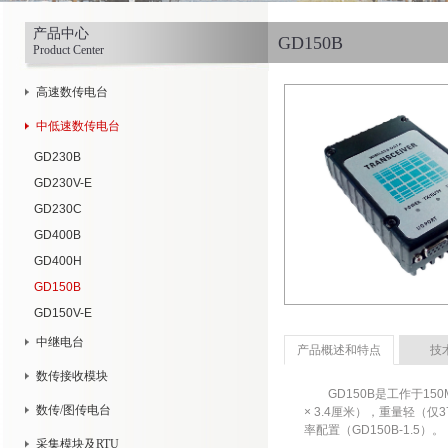
产品中心
GD150B
Product Center
高速数传电台
中低速数传电台
GD230B
GD230V-E
GD230C
GD400B
GD400H
GD150B
GD150V-E
中继电台
产品概述和特点
技
数传接收模块
——
GD150B是工作于150
数传/图传电台
× 3.4厘米），重量轻（仅
率配置（GD150B-1.5）。
采集模块及RTU