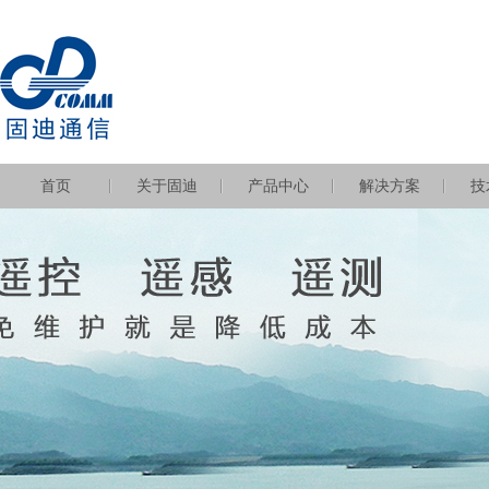
首页
关于固迪
产品中心
解决方案
技