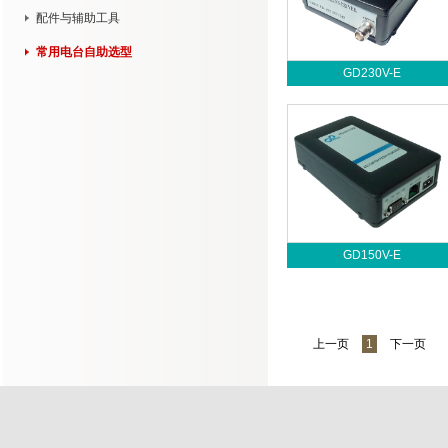
配件与辅助工具
常用电台自助选型
·
GD230V-E
·
GD150V-E
上一页
1
下一页